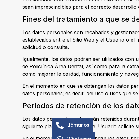
sean imprescindibles para el correcto desarrollo 
Fines del tratamiento a que se d
Los datos personales son recabados y gestionados 
establecidos entre el Sitio Web y el Usuario o el
solicitud o consulta.
Igualmente, los datos podrán ser utilizados con un
de Policlínica Área Dental, así como para la ext
como mejorar la calidad, funcionamiento y navega
En el momento en que se obtengan los datos perso
datos personales; es decir, del uso o usos que se
Períodos de retención de los da
Los datos personales solo serán retenidos durant
Llámanos
siguiente plazo: , o hasta que el Usuario solicite 
En el momento en que se obtengan los datos pers
Whatsapp