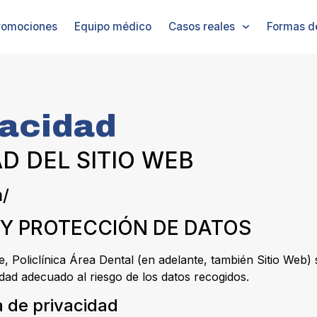
romociones
Equipo médico
Casos reales
Formas d
vacidad
AD DEL SITIO WEB
m/
D Y PROTECCIÓN DE DATOS
te, Policlínica Área Dental (en adelante, también Sitio We
idad adecuado al riesgo de los datos recogidos.
a de privacidad