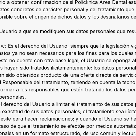
io a obtener confirmación de si Policlínica Área Dental es
atos concretos de carácter personal y del tratamiento que P
onible sobre el origen de dichos datos y los destinatarios d
Usuario a que se modifiquen sus datos personales que resu
»):
Es el derecho del Usuario, siempre que la legislación vi
tos ya no sean necesarios para los fines para los cuales 
este no cuente con otra base legal; el Usuario se oponga al
s hayan sido tratados ilícitamentemente; los datos person
yan sido obtenidos producto de una oferta directa de servic
 Responsable del tratamiento, teniendo en cuenta la tecnolo
rmar a los responsables que estén tratando los datos perso
personales.
l derecho del Usuario a limitar el tratamiento de sus datos
 exactitud de sus datos personales; el tratamiento sea ilíci
cesite para hacer reclamaciones; y cuando el Usuario se ha
aso de que el tratamiento se efectúe por medios automatiza
onales en un formato estructurado, de uso común y lectura