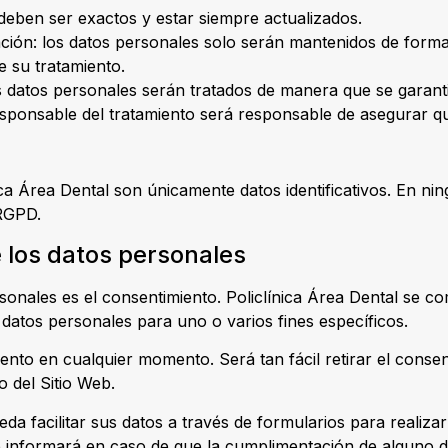
 deben ser exactos y estar siempre actualizados.
ación: los datos personales solo serán mantenidos de forma 
e su tratamiento.
los datos personales serán tratados de manera que se garant
Responsable del tratamiento será responsable de asegurar qu
ica Área Dental son únicamente datos identificativos. En ni
 RGPD.
e los datos personales
ersonales es el consentimiento. Policlínica Área Dental se
s datos personales para uno o varios fines específicos.
iento en cualquier momento. Será tan fácil retirar el conse
o del Sitio Web.
da facilitar sus datos a través de formularios para realizar
le informará en caso de que la cumplimentación de alguno d