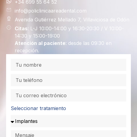
+34 699 55 64 52
info@policlinicaareadental.com
Avenida Gutiérrez Mellado 7, Villaviciosa de Odón
Citas
: L-J 10:00-14:00 y 16:30-20:30 / V 10:00-
14:30 y 15:00-19:00
Atención al paciente
: desde las 09:30 en
recepción.
Seleccionar tratamiento