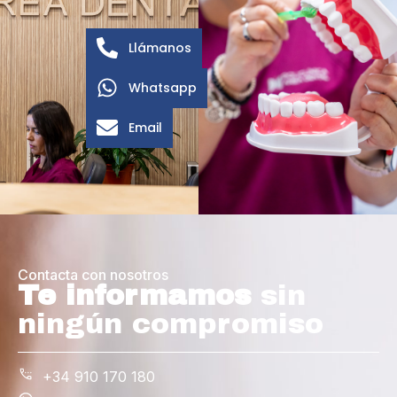
Llámanos
Whatsapp
Email
Contacta con nosotros
Te informamos
sin
ningún compromiso
+34 910 170 180