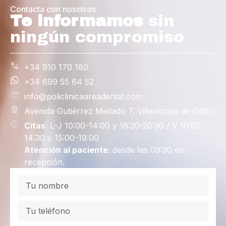
Contacta con nosotros
Te informamos
sin
ningún compromiso
+34 910 170 180
+34 699 55 64 52
info@policlinicaareadental.com
Avenida Gutiérrez Mellado 7, Villaviciosa de Odón
Citas
: L-J 10:00-14:00 y 16:30-20:30 / V 10:00-
14:30 y 15:00-19:00
Atención al paciente
: desde las 09:30 en
recepción.