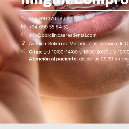
+34 910 170 180
+34 699 55 64 52
info@policlinicaareadental.com
Avenida Gutiérrez Mellado 7, Villaviciosa de 
Citas
: L-J 10:00-14:00 y 16:30-20:30 / V 10:0
Atención al paciente
: desde las 09:30 en re