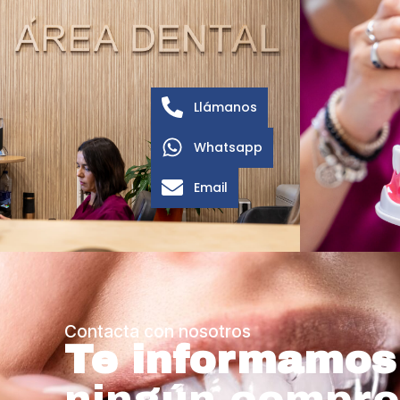
Llámanos
Whatsapp
Email
Contacta con nosotros
Te informamos
ningún compr