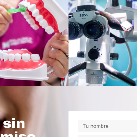
sin
omiso