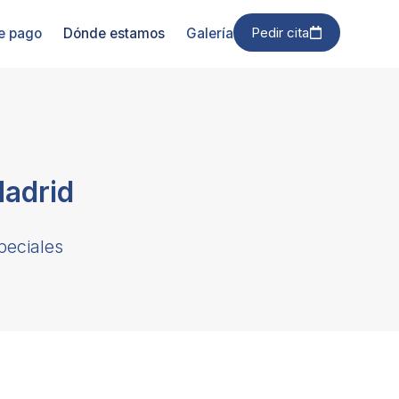
Pedir cita
e pago
Dónde estamos
Galería
Madrid
peciales