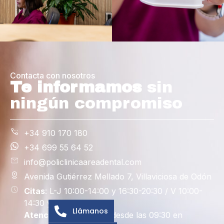
Contacta con nosotros
Te informamos
sin
ningún compromiso
+34 910 170 180
+34 699 55 64 52
info@policlinicaareadental.com
Avenida Gutiérrez Mellado 7, Villaviciosa de Odón
Citas
: L-J 10:00-14:00 y 16:30-20:30 / V 10:00-
14:30 y 15:00-19:00
Llámanos
Atención al paciente
: desde las 09:30 en