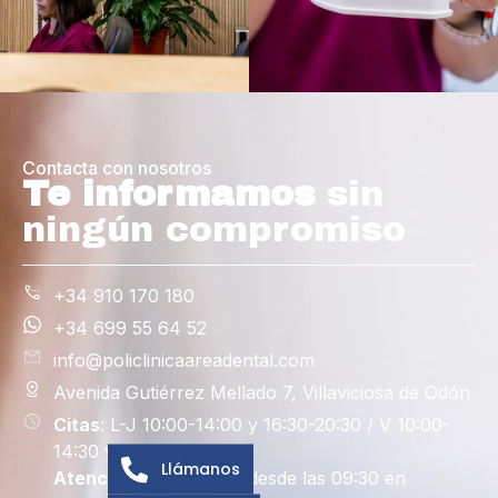
Contacta con nosotros
Te informamos
sin
ningún compromiso
+34 910 170 180
+34 699 55 64 52
info@policlinicaareadental.com
Avenida Gutiérrez Mellado 7, Villaviciosa de Odón
Citas
: L-J 10:00-14:00 y 16:30-20:30 / V 10:00-
14:30 y 15:00-19:00
Llámanos
Atención al paciente
: desde las 09:30 en